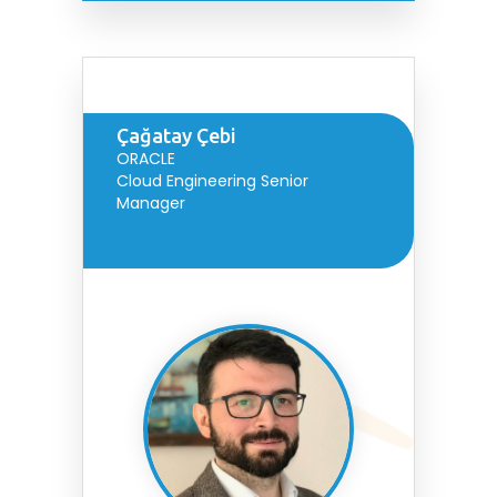
Çağatay Çebi
ORACLE
Cloud Engineering Senior
Manager