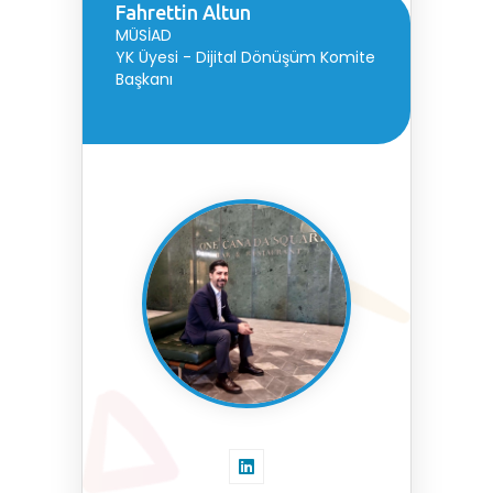
Fahrettin Altun
MÜSİAD
YK Üyesi - Dijital Dönüşüm Komite
Başkanı