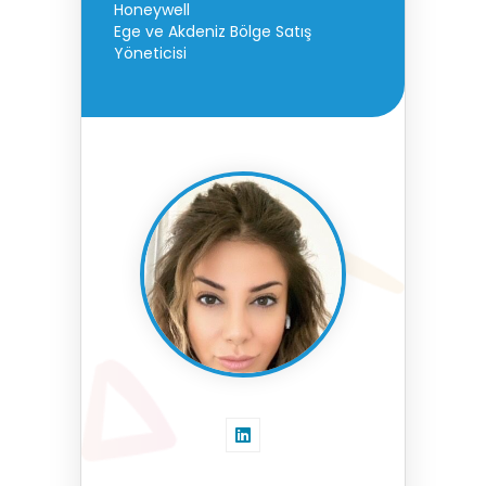
Honeywell
Ege ve Akdeniz Bölge Satış
Yöneticisi