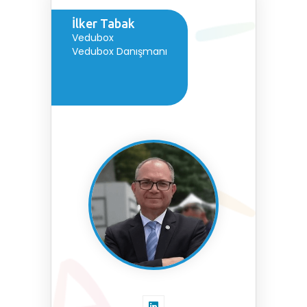
İlker Tabak
Vedubox
Vedubox Danışmanı