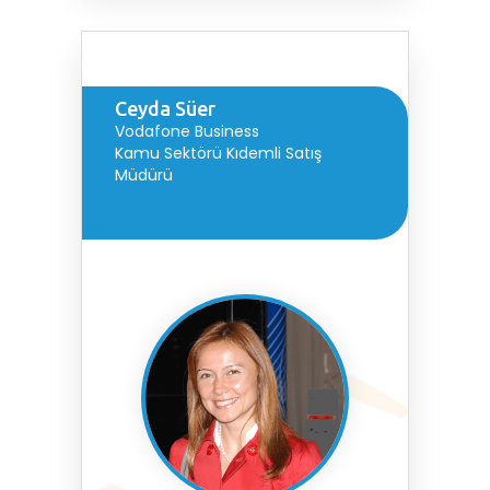
Ceyda Süer
Vodafone Business
Kamu Sektörü Kıdemli Satış
Müdürü