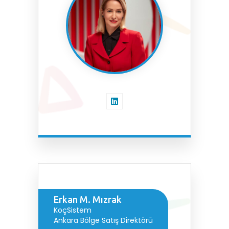
Erkan M. Mızrak
KoçSistem
Ankara Bölge Satış Direktörü