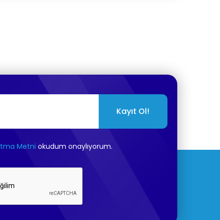
Kayıt Ol!
atma Metni
okudum onaylıyorum.