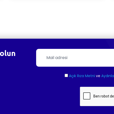
olun
Açık Rıza Metni
ve
Aydınl