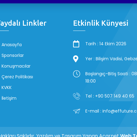
aydalı Linkler
Etkinlik Künyesi
Tarih : 14 Ekim 2026
Anasayfa
Sponsorlar
Yer : Bilişim Vadisi, Geb
Konuşmacılar
Başlangıç-Bitiş Saati : 0
Çerez Politikası
18:00
KVKK
Tel : +90 507 149 40 65
İletişim
E-mail : info@effuture
akları Saklıdır. Yazılım ve Tasarım Yapan Acarnet
Web T