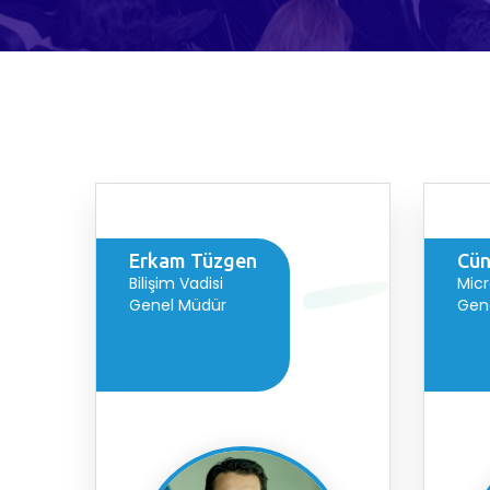
Erkam Tüzgen
Cün
Bilişim Vadisi
Micr
Genel Müdür
Gene