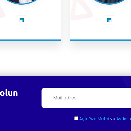
olun
Açık Rıza Metni
ve
Aydınl