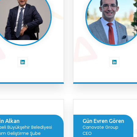
in Alkan
Gün Evren Gören
eli Büyükşehir Belediyesi
Canovate Group
lım Geliştirme Şube
CEO