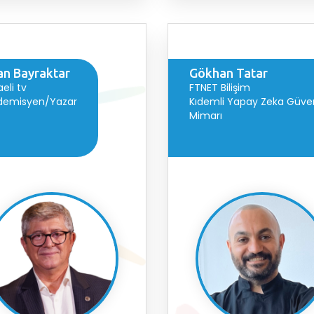
an Bayraktar
Gökhan Tatar
eli tv
FTNET Bilişim
demisyen/Yazar
Kıdemli Yapay Zeka Güven
Mimarı