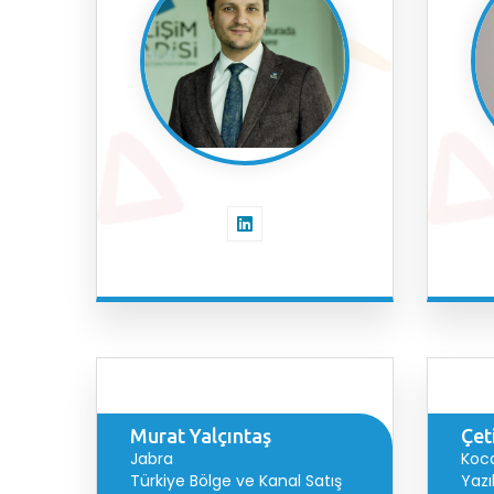
Murat Yalçıntaş
Çet
Jabra
Koca
Türkiye Bölge ve Kanal Satış
Yazı