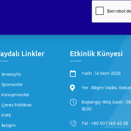
aydalı Linkler
Etkinlik Künyesi
Tarih : 14 Ekim 2026
Anasayfa
Sponsorlar
Yer : Bilişim Vadisi, Geb
Konuşmacılar
Başlangıç-Bitiş Saati : 0
Çerez Politikası
18:00
KVKK
Tel : +90 507 149 40 65
İletişim