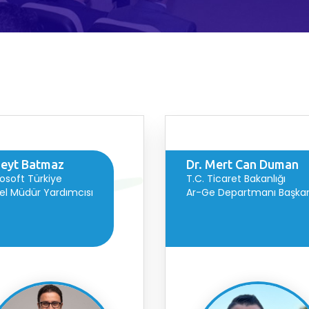
eyt Batmaz
Dr. Mert Can Duman
osoft Türkiye
T.C. Ticaret Bakanlığı
l Müdür Yardımcısı
Ar-Ge Departmanı Başka