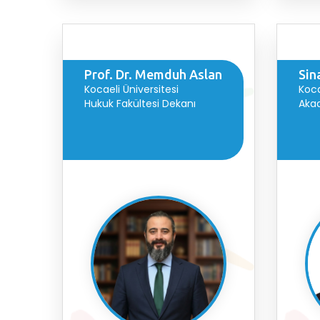
Prof. Dr. Memduh Aslan
Sin
Kocaeli Üniversitesi
Koca
Hukuk Fakültesi Dekanı
Aka