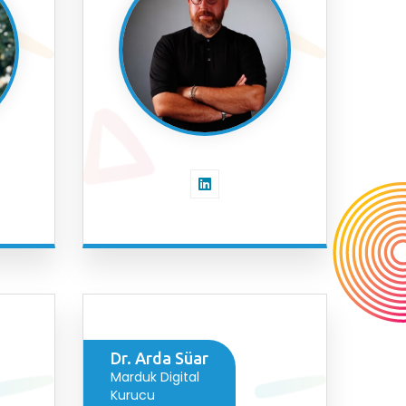
Dr. Arda Süar
Marduk Digital
Kurucu