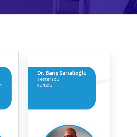
Dr. Barış Sarıalioğlu
TesterYou
nı
Kurucu