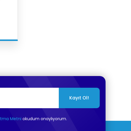
Kayıt Ol!
atma Metni
okudum onaylıyorum.