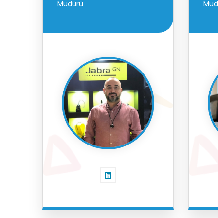
Müdürü
Müd