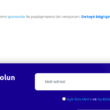
erimi
sponsorlar
ile paylaşmasına izin veriyorum.
Detaylı bilgi içi
olun
Açık Rıza Metni
ve
Aydınl