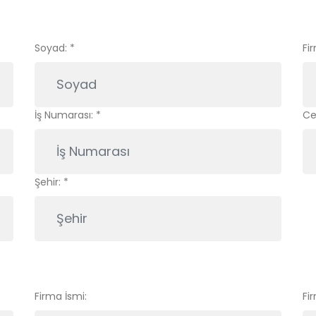
Soyad:
*
Fi
İş Numarası:
*
Ce
Şehir:
*
Firma İsmi:
Fi