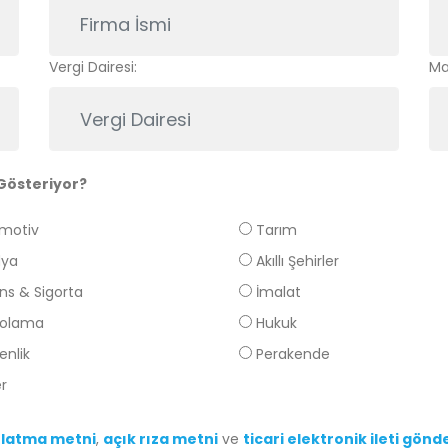
Vergi Dairesi:
Mai
 Gösteriyor?
motiv
Tarım
ya
Akıllı Şehirler
ns & Sigorta
İmalat
olama
Hukuk
enlik
Perakende
r
ınlatma metni
,
açık rıza metni
ve
ticari elektronik ileti gön