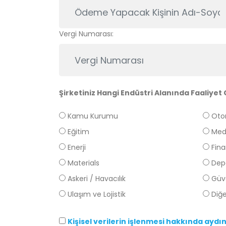
Vergi Numarası:
Şirketiniz Hangi Endüstri Alanında Faaliyet
Kamu Kurumu
Oto
Eğitim
Med
Enerji
Fina
Materials
Dep
Askeri / Havacılık
Güv
Ulaşım ve Lojistik
Diğe
Kişisel verilerin işlenmesi hakkında ayd