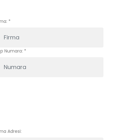
rma:
*
p Numara:
*
rma Adresi: