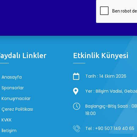
aydalı Linkler
Etkinlik Künyesi
Tarih : 14 Ekim 2026
Anasayfa
Sponsorlar
Yer : Bilişim Vadisi, Geb
Konuşmacılar
Başlangıç-Bitiş Saati : 0
Çerez Politikası
18:00
KVKK
Tel : +90 507 149 40 65
İletişim