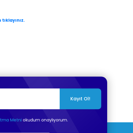
n tıklayınız.
Kayıt Ol!
atma Metni
okudum onaylıyorum.