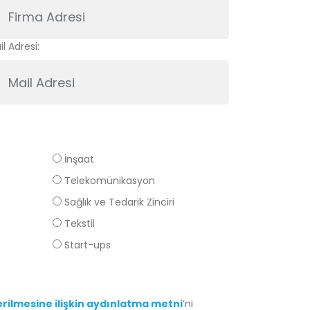
l Adresi:
İnşaat
Telekomünikasyon
Sağlık ve Tedarik Zinciri
Tekstil
Start-ups
derilmesine ilişkin aydınlatma metni
’ni